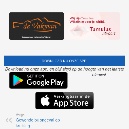
DOWNLOAD NU ONZE APP!
Download nu onze app, en blijf altijd op de hoogte van het laatste
nieuws!
Vorige
Gewonde bij ongeval op
kruising