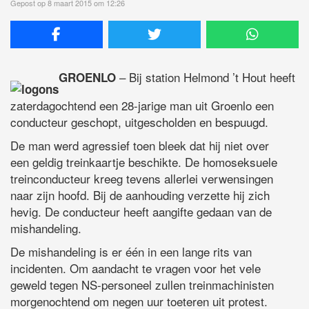
Gepost op 8 maart 2015 om 12:26
– Bij station Helmond ’t Hout heeft
GROENLO
zaterdagochtend een 28-jarige man uit Groenlo een
conducteur geschopt, uitgescholden en bespuugd.
De man werd agressief toen bleek dat hij niet over
een geldig treinkaartje beschikte. De homoseksuele
treinconducteur kreeg tevens allerlei verwensingen
naar zijn hoofd. Bij de aanhouding verzette hij zich
hevig. De conducteur heeft aangifte gedaan van de
mishandeling.
De mishandeling is er één in een lange rits van
incidenten. Om aandacht te vragen voor het vele
geweld tegen NS-personeel zullen treinmachinisten
morgenochtend om negen uur toeteren uit protest.