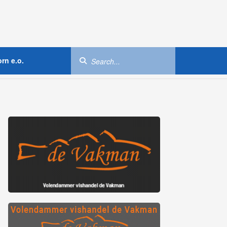
rn e.o.