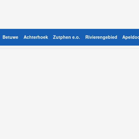
Betuwe
Achterhoek
Zutphen e.o.
Rivierengebied
Apeldoo