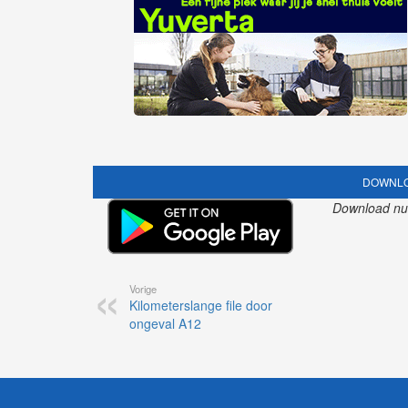
DOWNLO
Download nu o
Vorige
Kilometerslange file door
ongeval A12