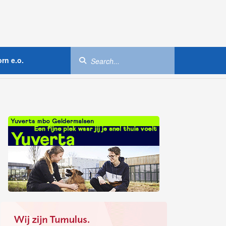
rn e.o.