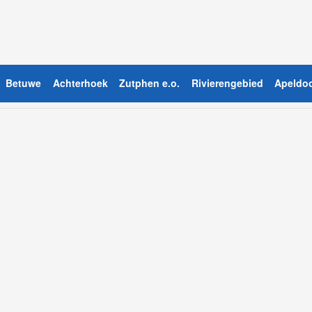
Betuwe
Achterhoek
Zutphen e.o.
Rivierengebied
Apeldoo