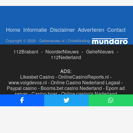
Home
Informatie
Disclaimer
Adverteren
Contact
Copyright © 2026 - Gelrenieuws.nl | Ontwikkeling:
112Brabant
-
NoorderNieuws
-
GelreNieuws
-
112Nederland
ADS:
Likesbet Casino
-
OnlineCasinoReports.nl
-
www.volgdevos.nl
-
Online Casino Nederland Legaal
-
Paypal casino
-
Booms.bet casino Nederland
-
Epom ad
server
-
Casino boer
-
Online casino's Nederland