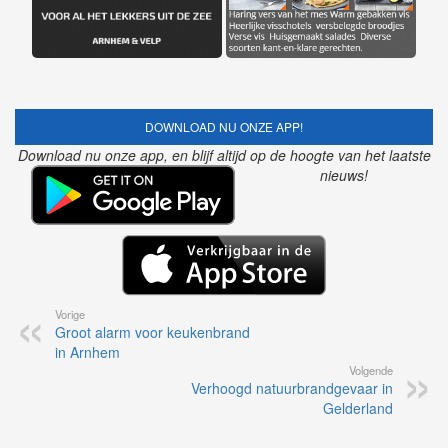
DOWNLOAD NU ONZE APP!
Download nu onze app, en blijf altijd op de hoogte van het laatste
nieuws!
Vorige
Groot alarm voor keukenbrand
in Arnhem
Volgende
Verhoogd natuurbrandgevaar in
Gelderland