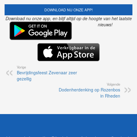
DOWNLOAD NU ONZE APP!
Download nu onze app, en blijf altijd op de hoogte van het laatste
nieuws!
Vorige
Bevrijdingsfeest Zevenaar zeer
gezellig
Volgende
Dodenherdenking op Rozenbos
in Rheden