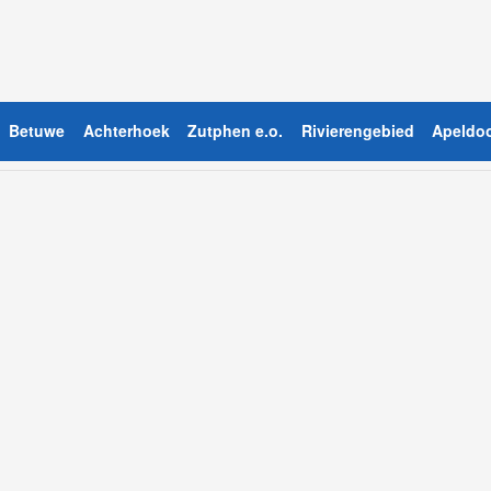
Betuwe
Achterhoek
Zutphen e.o.
Rivierengebied
Apeldoo