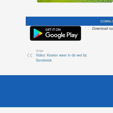
DOWNLO
Download nu o
Vorige
Video: Koeien weer in de wei bij
Sonsbeek