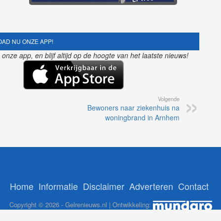
AD NU ONZE APP!
nze app, en blijf altijd op de hoogte van het laatste nieuws!
Volgende
Bewoners naar ziekenhuis na
woningbrand in Arnhem
Home
Informatie
Disclaimer
Adverteren
Contact
Copyright © 2026 - Gelrenieuws.nl | Ontwikkeling: