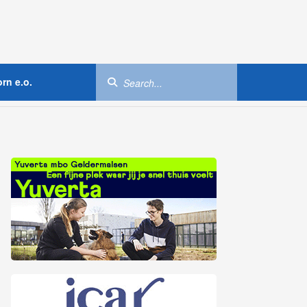
rn e.o.