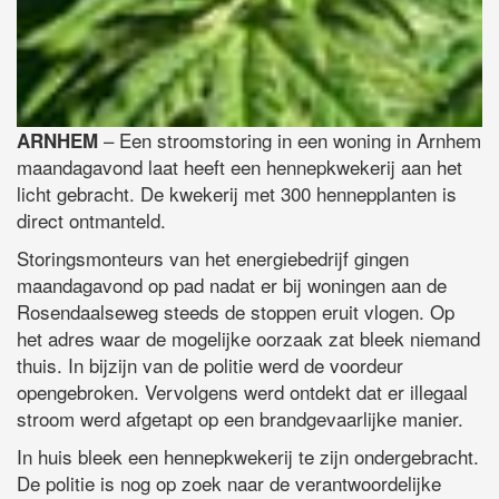
– Een stroomstoring in een woning in Arnhem
ARNHEM
maandagavond laat heeft een hennepkwekerij aan het
licht gebracht. De kwekerij met 300 hennepplanten is
direct ontmanteld.
Storingsmonteurs van het energiebedrijf gingen
maandagavond op pad nadat er bij woningen aan de
Rosendaalseweg steeds de stoppen eruit vlogen. Op
het adres waar de mogelijke oorzaak zat bleek niemand
thuis. In bijzijn van de politie werd de voordeur
opengebroken. Vervolgens werd ontdekt dat er illegaal
stroom werd afgetapt op een brandgevaarlijke manier.
In huis bleek een hennepkwekerij te zijn ondergebracht.
De politie is nog op zoek naar de verantwoordelijke