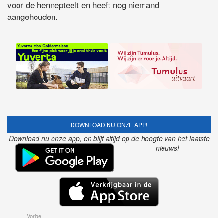
voor de hennepteelt en heeft nog niemand
aangehouden.
DOWNLOAD NU ONZE APP!
Download nu onze app, en blijf altijd op de hoogte van het laatste
nieuws!
Vorige