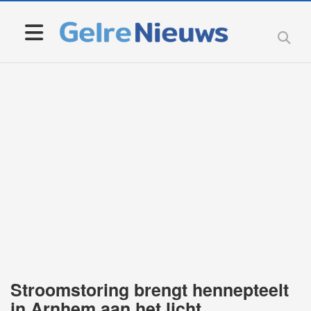
Stroomstoring brengt hennepteelt
in Arnhem aan het licht