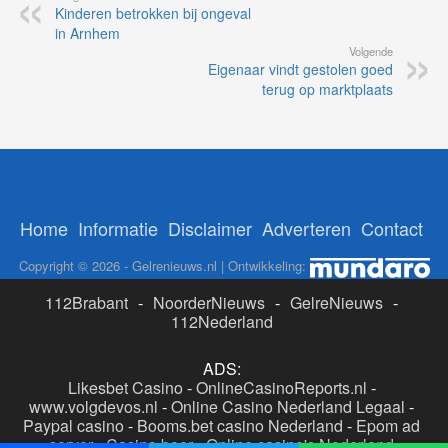
Kinderen betrokken bij ongeval
in Arnhem
Volgende
Eigenaar vindt gestolen goed
terug op marktplaats
Home
Informatie
Disclaimer
Adverteren
Contact
Copyright © 2026 - Gelrenieuws.nl | Ontwikkeling:
112Brabant
-
NoorderNieuws
-
GelreNieuws
-
112Nederland
ADS:
Likesbet Casino
-
OnlineCasinoReports.nl
-
www.volgdevos.nl
-
Online Casino Nederland Legaal
-
Paypal casino
-
Booms.bet casino Nederland
-
Epom ad
server
-
Casino boer
-
Online casino's Nederland