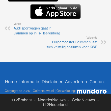
Vorige
Audi sportwagen gaat in
vlammen op in ‘s-Heerenberg
Volgende
Burgemeester Brummen laat
zich vrijwillig opsluiten voor KWF
Home
Informatie
Disclaimer
Adverteren
Contact
Copyright © 2026 - Gelrenieuws.nl | Ontwikkeling:
112Brabant
-
NoorderNieuws
-
GelreNieuws
-
112Nederland