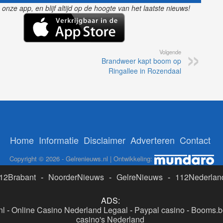
nze app, en blijf altijd op de hoogte van het laatste nieuws!
Volgende
Brandweer kapt boom op
Ringallee in Rozendaal
Home
Informatie
Disclaimer
Adverteren
Contact
Copyright © 2026 - Gelrenieuws.nl | Ontwikkeling:
12Brabant
-
NoorderNieuws
-
GelreNieuws
-
112Nederlan
ADS:
nl
-
Online Casino Nederland Legaal
-
Paypal casino
-
Booms.be
casino's Nederland