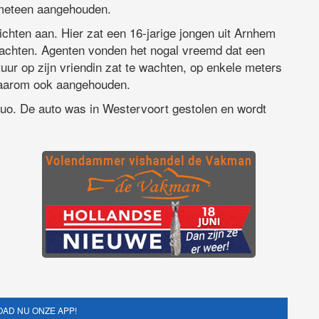
s meteen aangehouden.
chten aan. Hier zat een 16-jarige jongen uit Arnhem
e wachten. Agenten vonden het nogal vreemd dat een
uur op zijn vriendin zat te wachten, op enkele meters
 daarom ook aangehouden.
duo. De auto was in Westervoort gestolen en wordt
AD NU ONZE APP!