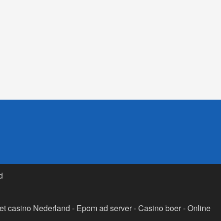
d
t casino Nederland
-
Epom ad server
-
Casino boer
-
Online