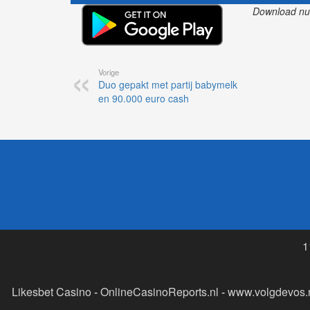
Download nu o
Vorige
Duo gepakt met partij babymelk
en 90.000 euro cash
1
Likesbet Casino
-
OnlineCasinoReports.nl
-
www.volgdevos.