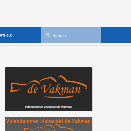
rn e.o.