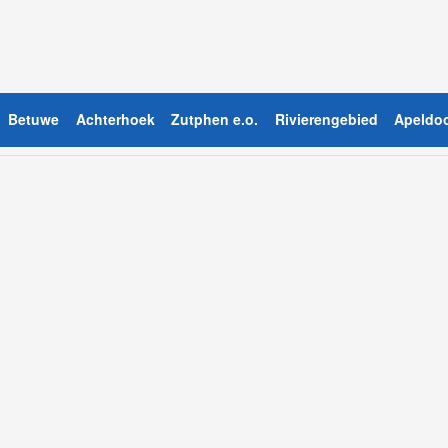
Betuwe
Achterhoek
Zutphen e.o.
Rivierengebied
Apeldoo