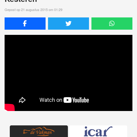
Gepost op 21 augustus 2015 om 01:29