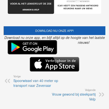
DOWNLOAD NU ONZE APP!
Download nu onze app, en blijf altijd op de hoogte van het laatste
nieuws!
Vorige
Spoorwissel van 40 meter op
transport naar Zevenaar
Volgende
Vrouw gewond bij steekpartij
Velp