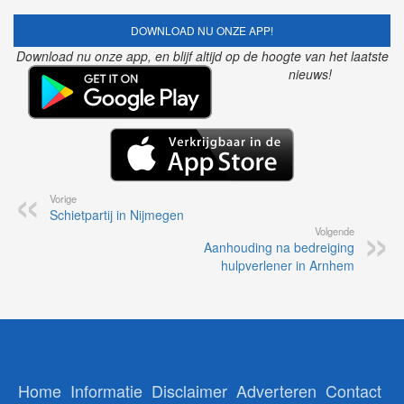
DOWNLOAD NU ONZE APP!
Download nu onze app, en blijf altijd op de hoogte van het laatste
nieuws!
Vorige
Schietpartij in Nijmegen
Volgende
Aanhouding na bedreiging
hulpverlener in Arnhem
Home
Informatie
Disclaimer
Adverteren
Contact