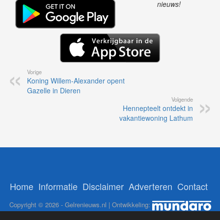
nieuws!
Vorige
Koning Willem-Alexander opent
Gazelle in Dieren
Volgende
Hennepteelt ontdekt in
vakantiewoning Lathum
Home
Informatie
Disclaimer
Adverteren
Contact
Copyright © 2026 - Gelrenieuws.nl | Ontwikkeling: