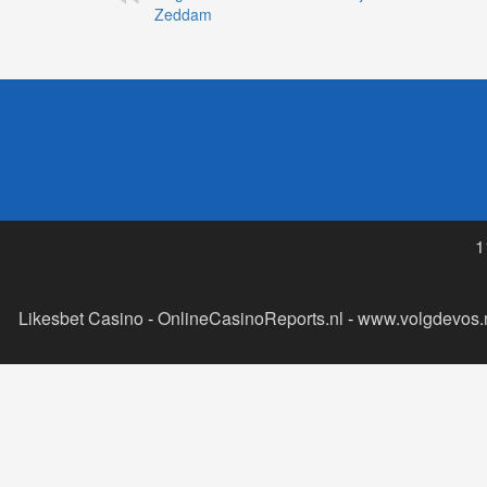
Zeddam
1
Likesbet Casino
-
OnlineCasinoReports.nl
-
www.volgdevos.