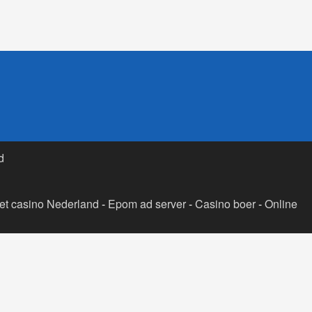
d
t casino Nederland
-
Epom ad server
-
Casino boer
-
Online