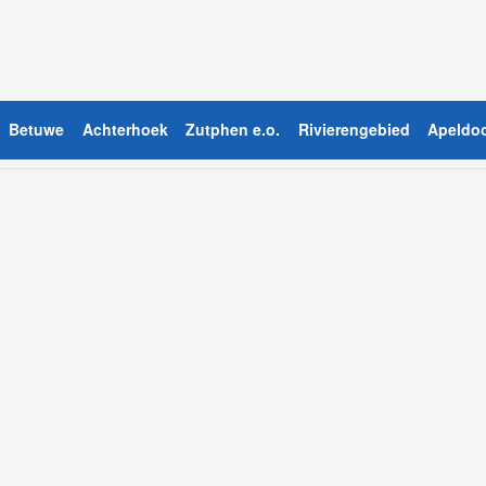
Betuwe
Achterhoek
Zutphen e.o.
Rivierengebied
Apeldoo