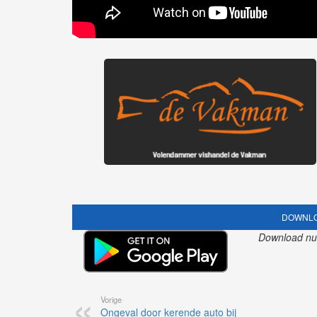
DOWNLO
Download nu o
Vorige
Ongeval door kerende auto bij