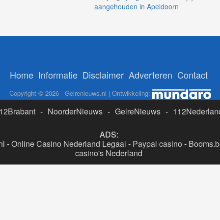
aangehouden in Apeldoorn
Home
Informatie
Disclaimer
Adverteren
Contact
Copyright © 2026 - Gelrenieuws.nl | Ontwikkeling:
12Brabant
-
NoorderNieuws
-
GelreNieuws
-
112Nederlan
ADS:
nl
-
Online Casino Nederland Legaal
-
Paypal casino
-
Booms.be
casino's Nederland