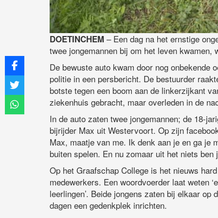
– Een dag na het ernstige onge
DOETINCHEM
twee jongemannen bij om het leven kwamen, wo
De bewuste auto kwam door nog onbekende oor
politie in een persbericht. De bestuurder raak
botste tegen een boom aan de linkerzijkant va
ziekenhuis gebracht, maar overleden in de n
In de auto zaten twee jongemannen; de 18-jarig
bijrijder Max uit Westervoort. Op zijn faceboo
Max, maatje van me. Ik denk aan je en ga je m
buiten spelen. En nu zomaar uit het niets ben 
Op het Graafschap College is het nieuws hard
medewerkers. Een woordvoerder laat weten ‘erg
leerlingen’. Beide jongens zaten bij elkaar op 
dagen een gedenkplek inrichten.