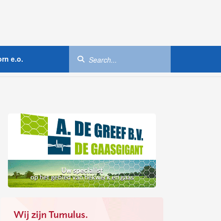
rn e.o.