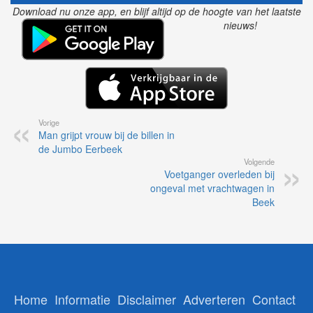
Download nu onze app, en blijf altijd op de hoogte van het laatste
nieuws!
Vorige
Man grijpt vrouw bij de billen in
de Jumbo Eerbeek
Volgende
Voetganger overleden bij
ongeval met vrachtwagen in
Beek
Home
Informatie
Disclaimer
Adverteren
Contact