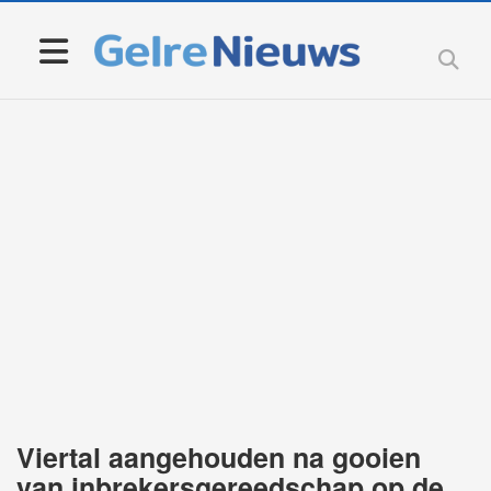
Viertal aangehouden na gooien
van inbrekersgereedschap op de