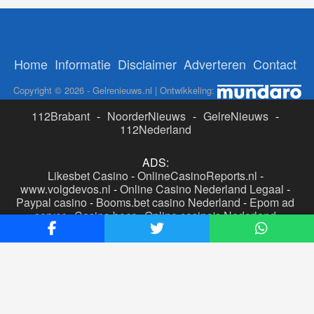
Home
Informatie
Disclaimer
Adverteren
Contact
Copyright © 2026 - Gelrenieuws.nl | Ontwikkeling:
112Brabant
-
NoorderNieuws
-
GelreNieuws
-
112Nederland
ADS:
Likesbet Casino
-
OnlineCasinoReports.nl
-
www.volgdevos.nl
-
Online Casino Nederland Legaal
-
Paypal casino
-
Booms.bet casino Nederland
-
Epom ad
server
-
Casino boer
-
Online casino's Nederland
WP2Social Auto Publish
Powered By :
XYZScripts.com