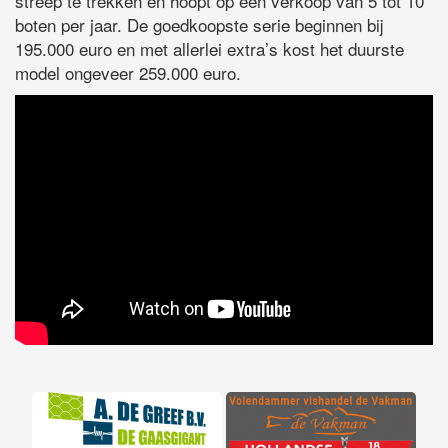
streep te trekken en hoopt op een verkoop van 5 tot 10
boten per jaar. De goedkoopste serie beginnen bij
195.000 euro en met allerlei extra’s kost het duurste
model ongeveer 259.000 euro.