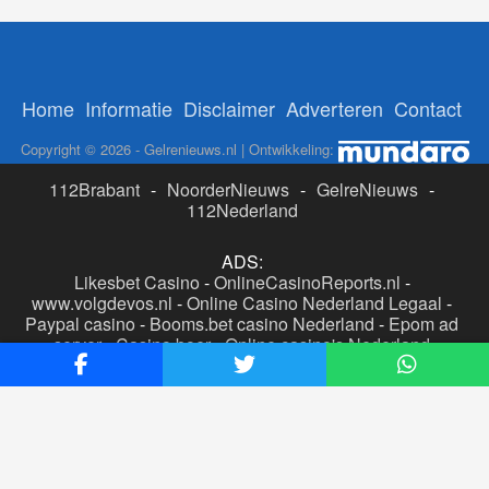
Home
Informatie
Disclaimer
Adverteren
Contact
Copyright © 2026 - Gelrenieuws.nl | Ontwikkeling:
112Brabant
-
NoorderNieuws
-
GelreNieuws
-
112Nederland
ADS:
Likesbet Casino
-
OnlineCasinoReports.nl
-
www.volgdevos.nl
-
Online Casino Nederland Legaal
-
Paypal casino
-
Booms.bet casino Nederland
-
Epom ad
server
-
Casino boer
-
Online casino's Nederland