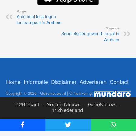
Vorige
Auto total loss tegen
lantaarnpaal in Arnhem
Volgende
Snorfietsster gewond na val in
Arnhem
Home
Informatie
Disclaimer
Adverteren
Contact
Copyright © 2026 - Gelrenieuws.nl | Ontwikkeling:
112Brabant
-
NoorderNieuws
-
GelreNieuws
-
112Nederland
ADS:
Likesbet Casino
-
OnlineCasinoReports.nl
-
www.volgdevos.nl
-
Online Casino Nederland Legaal
-