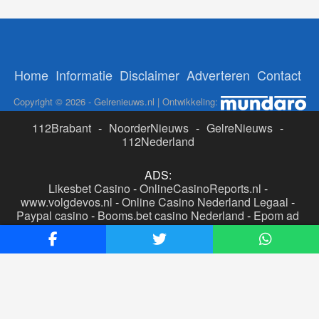
Home
Informatie
Disclaimer
Adverteren
Contact
Copyright © 2026 - Gelrenieuws.nl | Ontwikkeling:
112Brabant
-
NoorderNieuws
-
GelreNieuws
-
112Nederland
ADS:
Likesbet Casino
-
OnlineCasinoReports.nl
-
www.volgdevos.nl
-
Online Casino Nederland Legaal
-
Paypal casino
-
Booms.bet casino Nederland
-
Epom ad
server
-
Casino boer
-
Online casino's Nederland