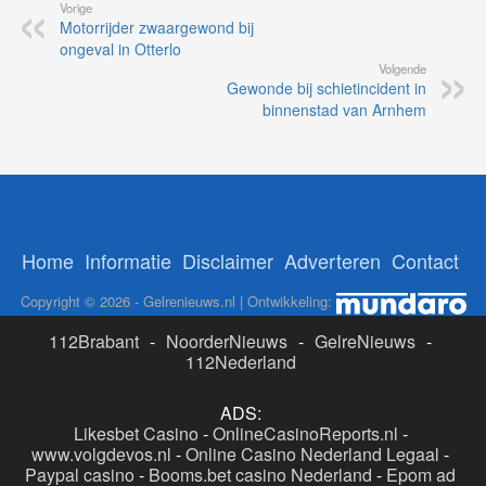
Vorige
Motorrijder zwaargewond bij
ongeval in Otterlo
Volgende
Gewonde bij schietincident in
binnenstad van Arnhem
Home
Informatie
Disclaimer
Adverteren
Contact
Copyright © 2026 - Gelrenieuws.nl | Ontwikkeling:
112Brabant
-
NoorderNieuws
-
GelreNieuws
-
112Nederland
ADS:
Likesbet Casino
-
OnlineCasinoReports.nl
-
www.volgdevos.nl
-
Online Casino Nederland Legaal
-
Paypal casino
-
Booms.bet casino Nederland
-
Epom ad