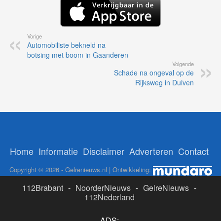
Vorige
Automobiliste bekneld na
botsing met boom in Gaanderen
Volgende
Schade na ongeval op de
Rijksweg in Duiven
Home
Informatie
Disclaimer
Adverteren
Contact
Copyright © 2026 - Gelrenieuws.nl | Ontwikkeling:
112Brabant
-
NoorderNieuws
-
GelreNieuws
-
112Nederland
ADS: