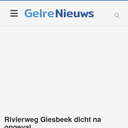
Rivierweg Giesbeek dicht na
ongeval