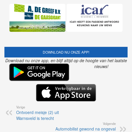
DOWNLOAD NU ONZE APP!
Download nu onze app, en blijf altijd op de hoogte van het laatste
nieuws!
Vorige
Ontvoerd meisje (2) uit
Warnsveld is terecht
Volgende
Automobilist gewond na ongeval