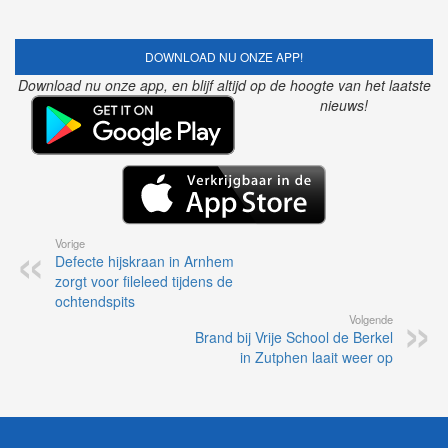
DOWNLOAD NU ONZE APP!
Download nu onze app, en blijf altijd op de hoogte van het laatste
nieuws!
Vorige
Defecte hijskraan in Arnhem
zorgt voor fileleed tijdens de
ochtendspits
Volgende
Brand bij Vrije School de Berkel
in Zutphen laait weer op