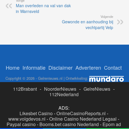
Vorige
Man overleden na val van dak
in Warnsveld
Volgende
Gewonde en aanhouding bij
vechtpartij Velp
Home
Informatie
Disclaimer
Adverteren
Contact
Copyright © 2026 - Gelrenieuws.nl | Ontwikkeling:
112Brabant
-
NoorderNieuws
-
GelreNieuws
-
112Nederland
ADS:
Likesbet Casino
-
OnlineCasinoReports.nl
-
www.volgdevos.nl
-
Online Casino Nederland Legaal
-
Paypal casino
-
Booms.bet casino Nederland
-
Epom ad