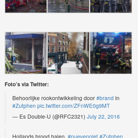
Foto’s via Twitter:
Behoorlijke rookontwikkeling door
#brand
in
#Zutphen
pic.twitter.com/ZFnWE0g9MT
— Es Double-U (@RFC2321)
July 22, 2016
Hollands brood halen,
#nuevenniet
#Zutphen