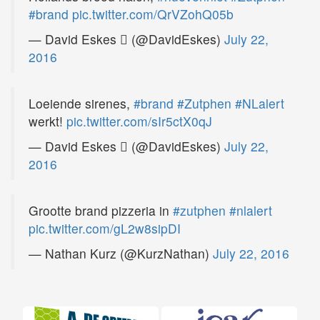
#brand
pic.twitter.com/QrVZohQ05b
— David Eskes  (@DavidEskes)
July 22,
2016
Loeiende sirenes,
#brand
#Zutphen
#NLalert
werkt!
pic.twitter.com/sIr5ctX0qJ
— David Eskes  (@DavidEskes)
July 22,
2016
Grootte brand pizzeria in
#zutphen
#nlalert
pic.twitter.com/gL2w8sipDI
— Nathan Kurz (@KurzNathan)
July 22, 2016