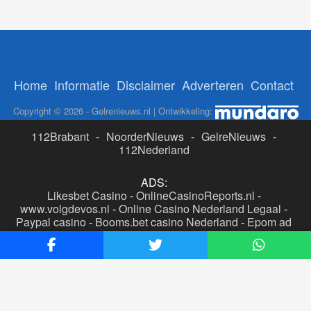
Home
Informatie
Disclaimer
Adverteren
Contact
Copyright © 2026 - Gelrenieuws.nl | Ontwikkeling:
112Brabant
-
NoorderNieuws
-
GelreNieuws
-
112Nederland
ADS:
Likesbet Casino
-
OnlineCasinoReports.nl
-
www.volgdevos.nl
-
Online Casino Nederland Legaal
-
Paypal casino
-
Booms.bet casino Nederland
-
Epom ad
server
-
Casino boer
-
Online casino's Nederland