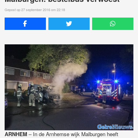
Gepost op 27 september 2016 om 22:18
– In de Arnhemse wijk Malburgen heeft
ARNHEM