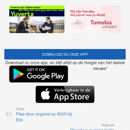
DOWNLOAD NU ONZE APP!
Download nu onze app, en blijf altijd op de hoogte van het laatste
nieuws!
Vorige
Files door ongeval op A325 bij
Elst
Volgende
Meerdere meisjes lastig