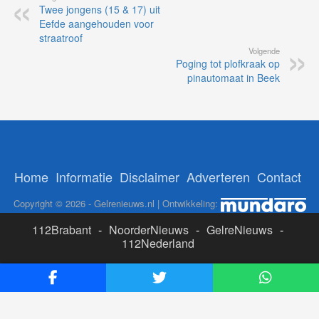
Twee jongens (15 & 17) uit
Eefde aangehouden voor
straatroof
Volgende
Poging tot plofkraak op
pinautomaat in Beek
Home
Informatie
Disclaimer
Adverteren
Contact
Copyright © 2026 - Gelrenieuws.nl | Ontwikkeling:
112Brabant
-
NoorderNieuws
-
GelreNieuws
-
112Nederland
ADS:
Likesbet Casino
-
OnlineCasinoReports.nl
-
www.volgdevos.nl
-
Online Casino Nederland Legaal
-
Paypal casino
-
Booms.bet casino Nederland
-
Epom ad