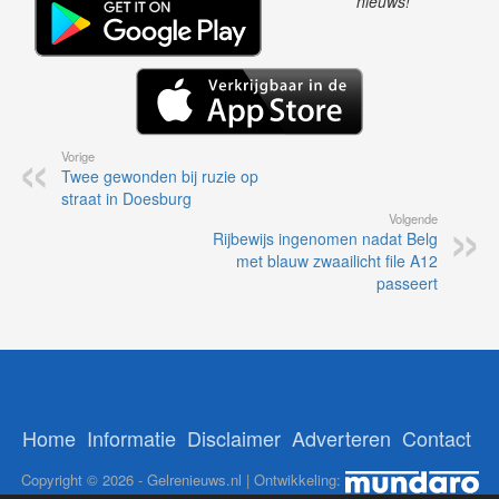
nieuws!
Vorige
Twee gewonden bij ruzie op
straat in Doesburg
Volgende
Rijbewijs ingenomen nadat Belg
met blauw zwaailicht file A12
passeert
Home
Informatie
Disclaimer
Adverteren
Contact
Copyright © 2026 - Gelrenieuws.nl | Ontwikkeling: