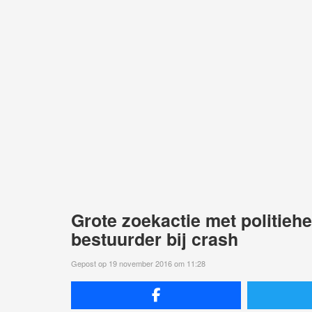
Grote zoekactie met politieh
bestuurder bij crash
Gepost op 19 november 2016 om 11:28