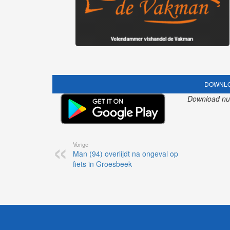
DOWNLO
Download nu o
Vorige
Man (94) overlijdt na ongeval op
fiets in Groesbeek