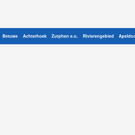
Betuwe
Achterhoek
Zutphen e.o.
Rivierengebied
Apeldoo