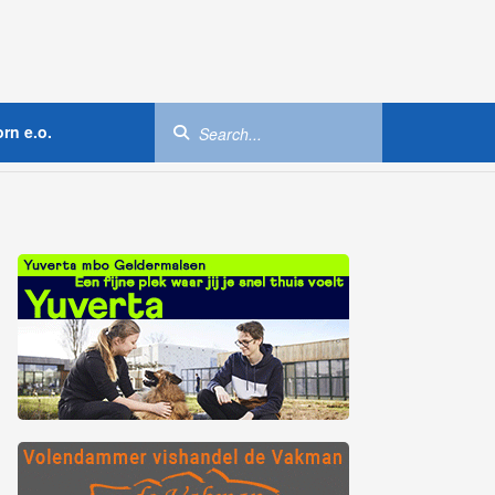
rn e.o.