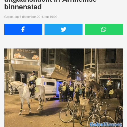
binnenstad
Gepost op 4 december 2016 om 10:09