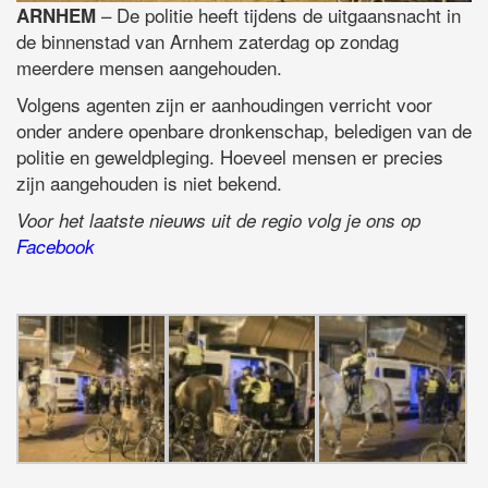
– De politie heeft tijdens de uitgaansnacht in
ARNHEM
de binnenstad van Arnhem zaterdag op zondag
meerdere mensen aangehouden.
Volgens agenten zijn er aanhoudingen verricht voor
onder andere openbare dronkenschap, beledigen van de
politie en geweldpleging. Hoeveel mensen er precies
zijn aangehouden is niet bekend.
Voor het laatste nieuws uit de regio volg je ons op
Facebook