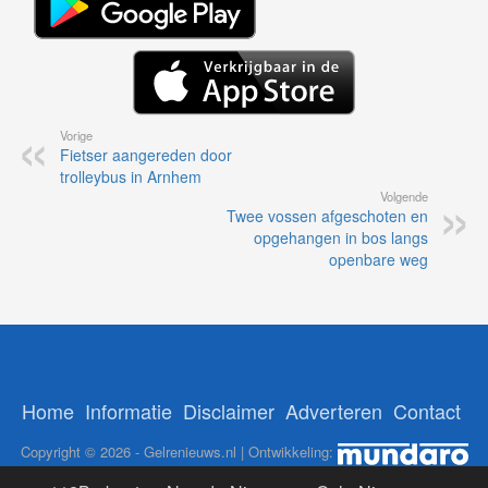
Vorige
Fietser aangereden door
trolleybus in Arnhem
Volgende
Twee vossen afgeschoten en
opgehangen in bos langs
openbare weg
Home
Informatie
Disclaimer
Adverteren
Contact
Copyright © 2026 - Gelrenieuws.nl | Ontwikkeling: