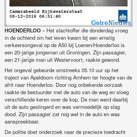
– Het slachtoffer die donderdag vroeg
HOENDERLOO
in de ochtend om het leven kwam bij een ernstig
verkeersongeval op de A50 bij Loenen/Hoenderloo is
een 20-jarige jongeman uit Groningen. Zijn passagier,
een 21-jarige man uit Westervoort, raakte gewond.
Het ongeval gebeurde omstreeks 05.10 uur op het
traject van Apeldoorn richting Arnhem ter hoogte van de
afrit naar Hoenderloo. Door nog onbekende oorzaak
raakte de bestuurder met de auto van de weg en sloeg
verschillende keren over de kop. De man werd daarbij
uit de auto geslingerd en was vermoedelijk op slag
dood. Zijn passagier zat nog wel in de auto en was
aanspreekbaar.
De politie doet onderzoek naar de precieze toedracht