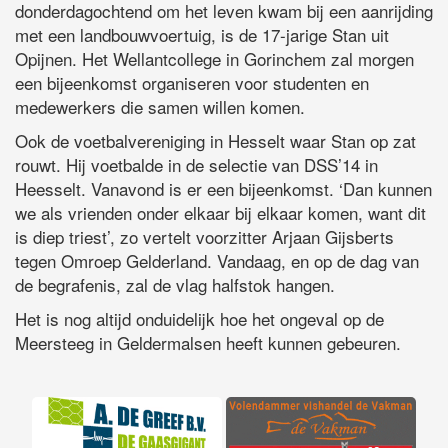
donderdagochtend om het leven kwam bij een aanrijding
met een landbouwvoertuig, is de 17-jarige Stan uit
Opijnen. Het Wellantcollege in Gorinchem zal morgen
een bijeenkomst organiseren voor studenten en
medewerkers die samen willen komen.
Ook de voetbalvereniging in Hesselt waar Stan op zat
rouwt. Hij voetbalde in de selectie van DSS’14 in
Heesselt. Vanavond is er een bijeenkomst. ‘Dan kunnen
we als vrienden onder elkaar bij elkaar komen, want dit
is diep triest’, zo vertelt voorzitter Arjaan Gijsberts
tegen Omroep Gelderland. Vandaag, en op de dag van
de begrafenis, zal de vlag halfstok hangen.
Het is nog altijd onduidelijk hoe het ongeval op de
Meersteeg in Geldermalsen heeft kunnen gebeuren.