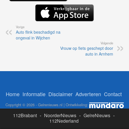
Vorige
Auto flink beschadigd na
ongeval in Wijchen
Volgende
Vrouw op fiets geschept door
auto in Arnhem
Home
Informatie
Disclaimer
Adverteren
Contact
Copyright © 2026 - Gelrenieuws.nl | Ontwikkeling:
112Brabant
-
NoorderNieuws
-
GelreNieuws
-
112Nederland