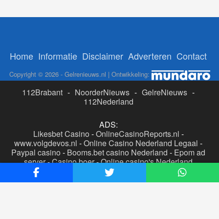
Home
Informatie
Disclaimer
Adverteren
Contact
Copyright © 2026 - Gelrenieuws.nl | Ontwikkeling:
112Brabant
-
NoorderNieuws
-
GelreNieuws
-
112Nederland
ADS:
Likesbet Casino
-
OnlineCasinoReports.nl
-
www.volgdevos.nl
-
Online Casino Nederland Legaal
-
Paypal casino
-
Booms.bet casino Nederland
-
Epom ad
server
-
Casino boer
-
Online casino's Nederland