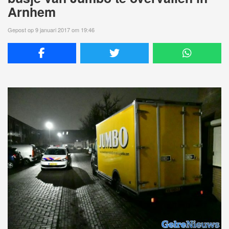
Arnhem
Gepost op 9 januari 2017 om 19:46