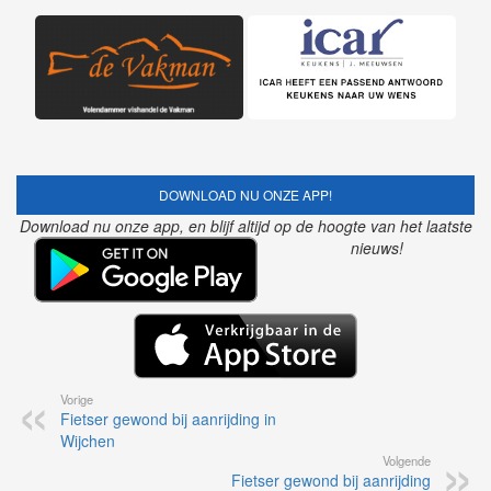
DOWNLOAD NU ONZE APP!
Download nu onze app, en blijf altijd op de hoogte van het laatste
nieuws!
Vorige
Fietser gewond bij aanrijding in
Wijchen
Volgende
Fietser gewond bij aanrijding