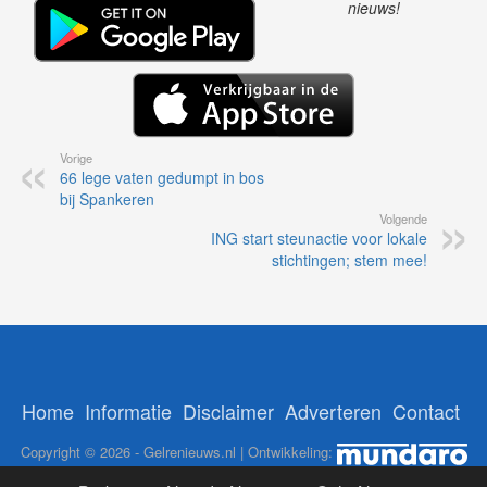
nieuws!
Vorige
66 lege vaten gedumpt in bos
bij Spankeren
Volgende
ING start steunactie voor lokale
stichtingen; stem mee!
Home
Informatie
Disclaimer
Adverteren
Contact
Copyright © 2026 - Gelrenieuws.nl | Ontwikkeling: