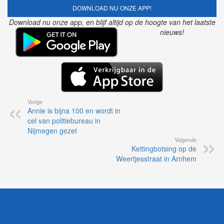
DOWNLOAD NU ONZE APP!
Download nu onze app, en blijf altijd op de hoogte van het laatste
nieuws!
Vorige
Annie is bijna 100 en wordt in
cel van politiebureau in
Nijmegen gezet
Volgende
Kettingbotsing op de
Weertjesstraat in Arnhem