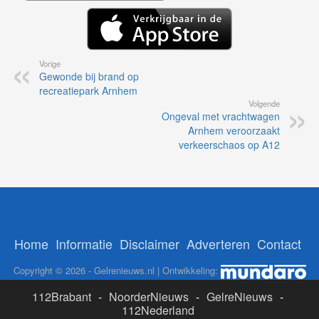
Vorige
Gewonde bij brand op
recreatiepark Arnhem
Volgende
Ongeval met vrachtwagen
Arnhem veroorzaakt
verkeerschaos op A12
Home
Informatie
Disclaimer
Adverteren
Contact
Copyright © 2026 - Gelrenieuws.nl | Ontwikkeling:
112Brabant
-
NoorderNieuws
-
GelreNieuws
-
112Nederland