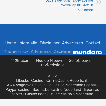
Vorige
Twitteraccount politiehelikopter
behaald mijlpaal van 400.000
volgers
Volgende
Daders gevlucht na gewapende
overval op Kruidvat in
Apeldoorn
Home
Informatie
Disclaimer
Adverteren
Contact
Copyright © 2026 - Gelrenieuws.nl | Ontwikkeling:
112Brabant
-
NoorderNieuws
-
GelreNieuws
-
112Nederland
ADS:
Likesbet Casino
-
OnlineCasinoReports.nl
-