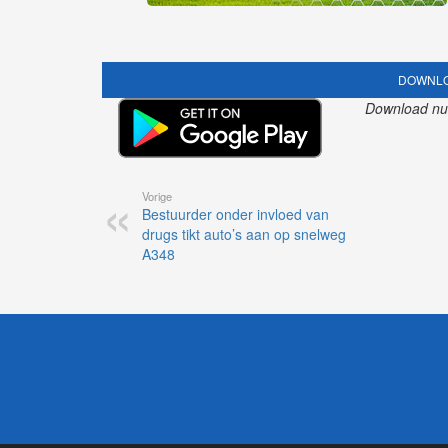
DOWNLO
Download nu o
Vorige
Bestuurder onder invloed van
drugs tikt auto’s aan op snelweg
A348