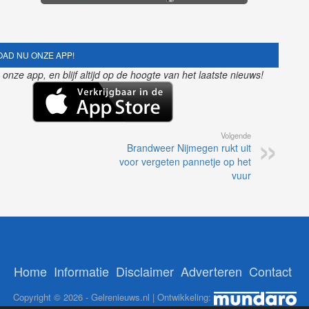
AD NU ONZE APP!
nze app, en blijf altijd op de hoogte van het laatste nieuws!
Volgende
Brandweer Nijmegen rukt uit
voor vergeten pannetje op het
vuur
Home
Informatie
Disclaimer
Adverteren
Contact
Copyright © 2026 - Gelrenieuws.nl | Ontwikkeling: