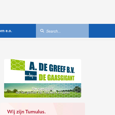
rn e.o.