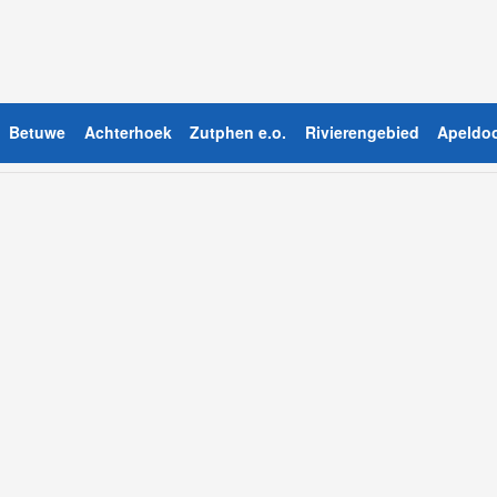
Betuwe
Achterhoek
Zutphen e.o.
Rivierengebied
Apeldoo