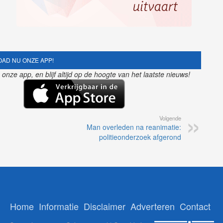
AD NU ONZE APP!
nze app, en blijf altijd op de hoogte van het laatste nieuws!
Volgende
Man overleden na reanimatie:
politieonderzoek afgerond
Home
Informatie
Disclaimer
Adverteren
Contact