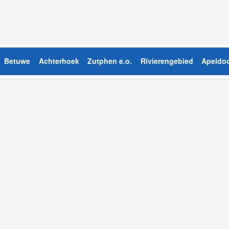
Betuwe
Achterhoek
Zutphen e.o.
Rivierengebied
Apeldoo