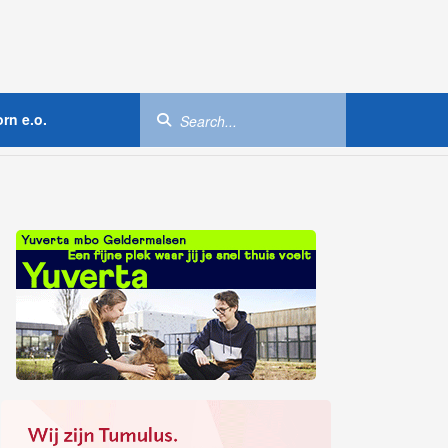
rn e.o.