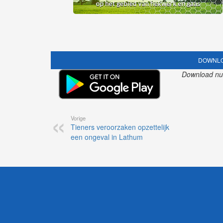
DOWNLO
Download nu o
Vorige
Tieners veroorzaken opzettelijk
een ongeval in Lathum