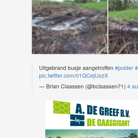
Uitgebrand busje aangetroffen
#polder
#
pic.twitter.com/01QCejUozX
— Brian Claassen (@bclaassen71)
4 a