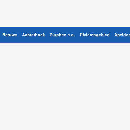
Betuwe
Achterhoek
Zutphen e.o.
Rivierengebied
Apeldoo