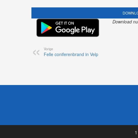
DOWNLO
Download nu o
Vorige
Felle coniferenbrand in Velp
1