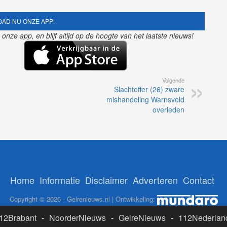
AD NU ONZE APP!
nze app, en blijf altijd op de hoogte van het laatste nieuws!
Volgende
Slachtoffer (26) zware
mishandeling Warnsveld
overleden
Home
Informatie
Disclaimer
Adverteren
Contact
Copyright © 2026 - Gelrenieuws.nl | Ontwikkeling:
12Brabant
-
NoorderNieuws
-
GelreNieuws
-
112Nederlan