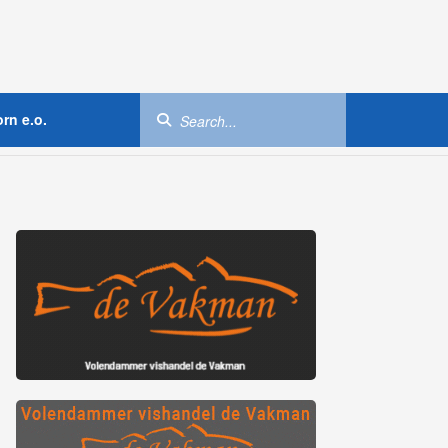
rn e.o.