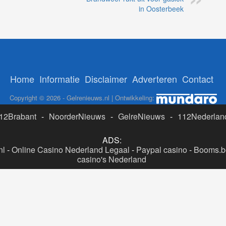
in Oosterbeek
Home
Informatie
Disclaimer
Adverteren
Contact
Copyright © 2026 - Gelrenieuws.nl | Ontwikkeling:
12Brabant
-
NoorderNieuws
-
GelreNieuws
-
112Nederlan
ADS:
nl
-
Online Casino Nederland Legaal
-
Paypal casino
-
Booms.be
casino's Nederland