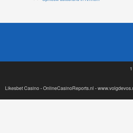
1
Likesbet Casino
-
OnlineCasinoReports.nl
-
www.volgdevos.