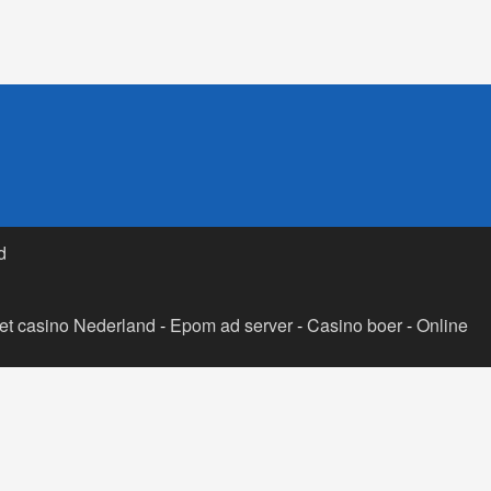
d
t casino Nederland
-
Epom ad server
-
Casino boer
-
Online