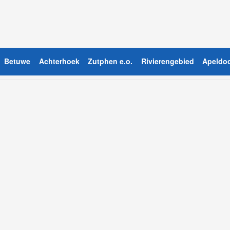
Betuwe
Achterhoek
Zutphen e.o.
Rivierengebied
Apeldoo