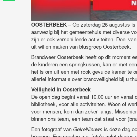
– Op zaterdag 26 augustus is 
OOSTERBEEK
aanwezig bij het gemeentehuis met diverse vo
zijn er ook verschillende activiteiten. Doel v
uit willen maken van blusgroep Oosterbeek.
Brandweer Oosterbeek heeft op dit moment een
de kinderen een springkussen, kan er met ee
het is om uit een met rook gevulde kamer te 
allerlei informatie over brandveiligheid bij u thu
Veiligheid in Oosterbeek
De open dag begint vanaf 10.00 uur en vanaf d
bibliotheek, voor alle activiteiten. Woon of wer
voor mensen, kom dan zeker langs. Misschien b
binnen ons team, een team dat staat voor (bra
Een fotograaf van
is deze dag o
GelreNieuws
brengen. Een verslag met foto’s volgt daarna 