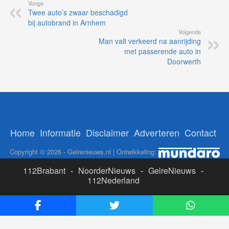
Vorige
Twee auto’s zwaar beschadigd
bij autobrand in Arnhem
Volgende
Man valt verkeerd na aanrijding
met passerende auto in
Doorwerth
Home
Informatie
Disclaimer
Adverteren
Contact
Copyright © 2026 - Gelrenieuws.nl | Ontwikkeling:
112Brabant
-
NoorderNieuws
-
GelreNieuws
-
112Nederland
ADS:
Likesbet Casino
-
OnlineCasinoReports.nl
-
www.volgdevos.nl
-
Online Casino Nederland Legaal
-