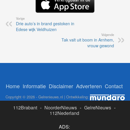
Vorige
Drie auto’s in brand gestoken in
Edese wijk Veldhuizen
Volgende
Tak valt uit boom in Arnhem,
vrouw gewond
Home
Informatie
Disclaimer
Adverteren
Contact
Copyright © 2026 - Gelrenieuws.nl | Ontwikkeling:
112Brabant
-
NoorderNieuws
-
GelreNieuws
-
112Nederland
ADS: