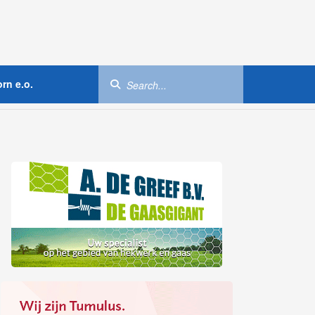
rn e.o.