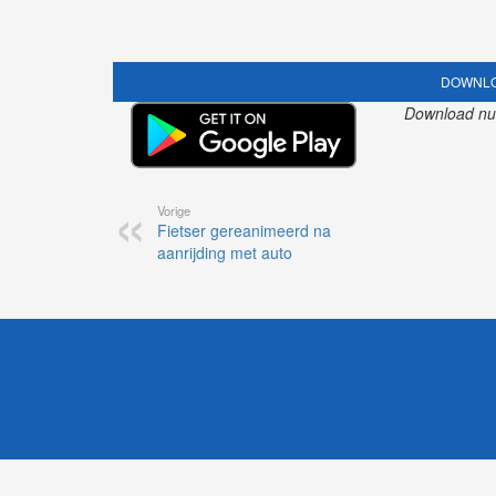
DOWNLO
Download nu o
Vorige
Fietser gereanimeerd na
aanrijding met auto
1