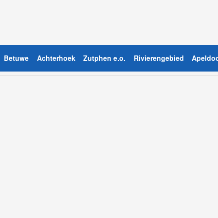
Betuwe
Achterhoek
Zutphen e.o.
Rivierengebied
Apeldoo