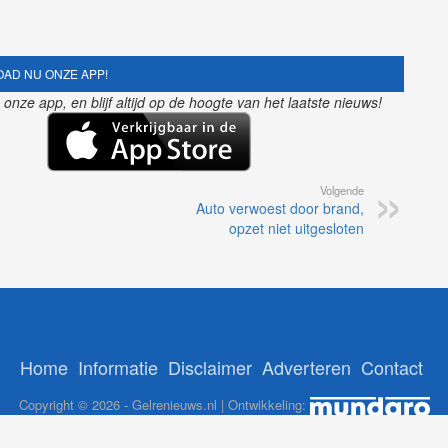
AD NU ONZE APP!
nze app, en blijf altijd op de hoogte van het laatste nieuws!
Volgende
Auto verwoest door brand,
opzet niet uitgesloten
Home
Informatie
Disclaimer
Adverteren
Contact
Copyright © 2026 - Gelrenieuws.nl | Ontwikkeling:
12Brabant
-
NoorderNieuws
-
GelreNieuws
-
112Nederlan