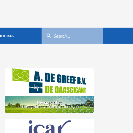
rn e.o.