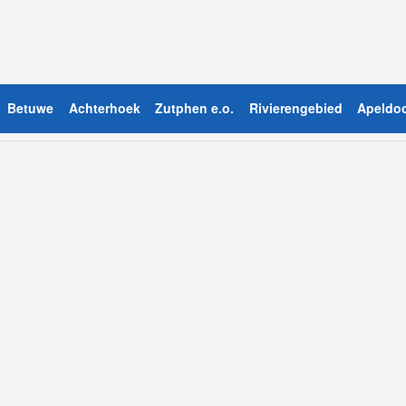
Betuwe
Achterhoek
Zutphen e.o.
Rivierengebied
Apeldoo