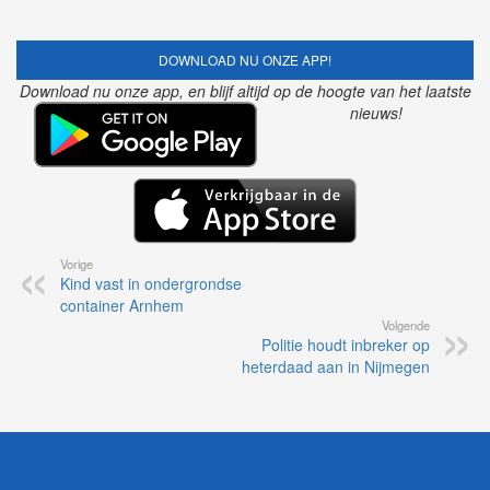
DOWNLOAD NU ONZE APP!
Download nu onze app, en blijf altijd op de hoogte van het laatste
nieuws!
Vorige
Kind vast in ondergrondse
container Arnhem
Volgende
Politie houdt inbreker op
heterdaad aan in Nijmegen