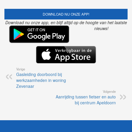
DOWNLOAD NU ONZE APP!
Download nu onze app, en blijf altijd op de hoogte van het laatste
nieuws!
Vorige
Gasleiding doorboord bij
werkzaamheden in woning
Zevenaar
Volgende
Aanrijding tussen fietser en auto
bij centrum Apeldoorn